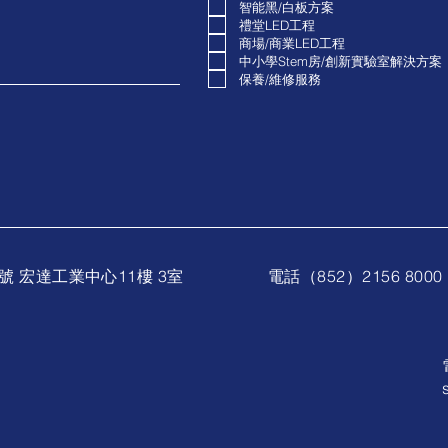
智能黑/白板方案
禮堂LED工程
商場/商業LED工程
​中小學Stem房/創新實驗室解決方案
保養/維修服務
號 宏達工業中心11樓 3室
電話（852）2156 8000