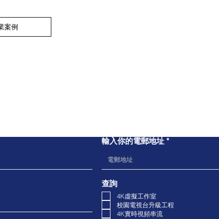
業案例
聯繫我們
輸入你的電郵地址
查詢
4K虛擬工作室
校園電視台升級工程
​4K實時視頻串流