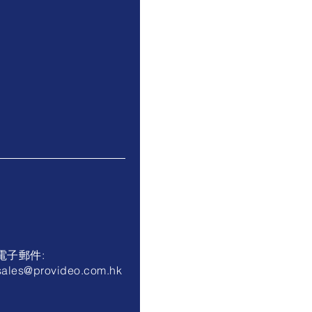
電子郵件:
sales@provideo.com.hk