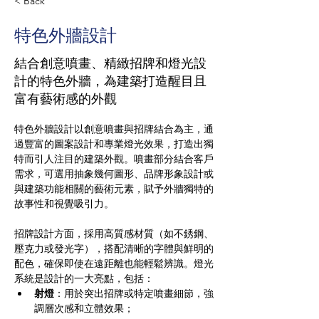
< Back
特色外牆設計
結合創意噴畫、精緻招牌和燈光設
計的特色外牆，為建築打造醒目且
富有藝術感的外觀
特色外牆設計以創意噴畫與招牌結合為主，通
過豐富的圖案設計和專業燈光效果，打造出獨
特而引人注目的建築外觀。噴畫部分結合客戶
需求，可選用抽象幾何圖形、品牌形象設計或
與建築功能相關的藝術元素，賦予外牆獨特的
故事性和視覺吸引力。
招牌設計方面，採用高質感材質（如不銹鋼、
壓克力或發光字），搭配清晰的字體與鮮明的
配色，確保即使在遠距離也能輕鬆辨識。燈光
系統是設計的一大亮點，包括：
射燈
：用於突出招牌或特定噴畫細節，強
調層次感和立體效果；