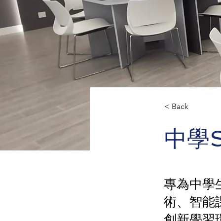
< Back
中學S
專為中學生
術、智能
創新學習