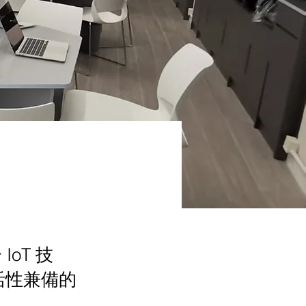
oT 技
活性兼備的