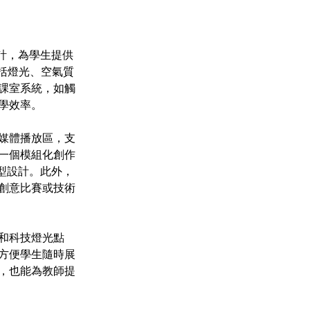
設計，為學生提供
包括燈光、空氣質
課室系統，如觸
學效率。
媒體播放區，支
一個模組化創作
型設計。此外，
創意比賽或技術
和科技燈光點
方便學生隨時展
，也能為教師提