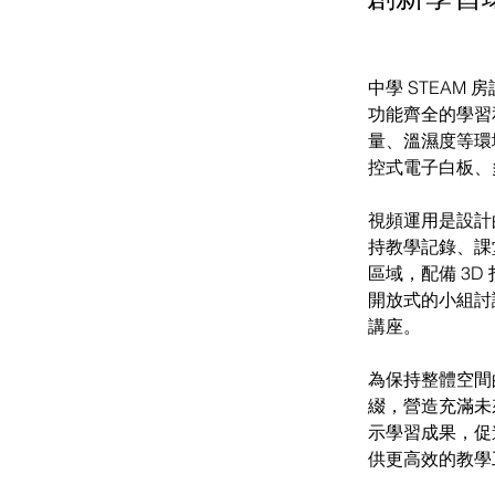
中學 STEA
功能齊全的學習
量、溫濕度等環
控式電子白板、
視頻運用是設計
持教學記錄、課
區域，配備 3
開放式的小組討
講座。
為保持整體空間
綴，營造充滿未
示學習成果，促
供更高效的教學