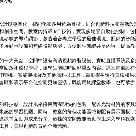
M 房設計以專業化、智能化和多用途為目標，結合創新科技和靈活
和創作空間。教室內搭載 IoT 技術，實現多場景自動化控制，
境參數的即時調節，創造適合專注學習的最佳環境。配備的智能
多屏顯示設備和無線投影功能，方便師生無縫共享內容，提高教
的一大亮點，空間中設有高清視頻錄製設備、實時直播系統及多
堂回放和遠程學習，讓學生能隨時回顧重點內容。課室內還設有
D 打印機、智能機械臂及其他高科技工具，鼓勵學生進行實驗和原
論區和演示平台使空間更加靈活，既能用於課堂教學，也可承辦
的科技感，設計風格採用簡潔明快的色調，配以光滑材質的家具
來感的學習氛圍。同時，教室的每個功能區域都配有展示面板，
進課堂互動與成果分享。這樣的空間既能激勵學生深入學科探索
工具，實現創新教育的全新體驗。