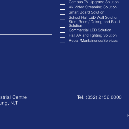
Campus TV Upgrade Solution
4K Video Streaming Solution
Smart Board Solution
School Hall LED Wall Solution
Stem Room/ Deisng and Build
Solution
Commercial LED Solution
Hall AV and lighting Solution
Repair/Mantainence/Services
anta Industrial Centre
Tel. (852) 2156 8000
ung, N.T