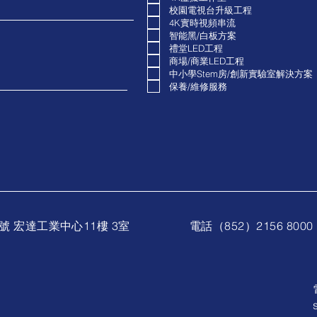
校園電視台升級工程
​4K實時視頻串流
智能黑/白板方案
禮堂LED工程
商場/商業LED工程
​中小學Stem房/創新實驗室解決方案
保養/維修服務
號 宏達工業中心11樓 3室
電話（852）2156 8000