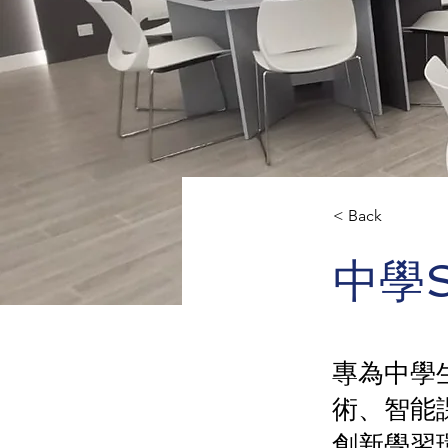
< Back
中學S
專為中學生
術、智能
創新學習