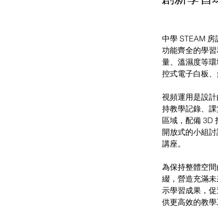
中學 STEA
功能齊全的學習
量、溫濕度等環
控式電子白板、
視頻運用是設計
持教學記錄、課
區域，配備 3
開放式的小組討
講座。
為保持整體空間
綴，營造充滿未
示學習成果，促
供更高效的教學