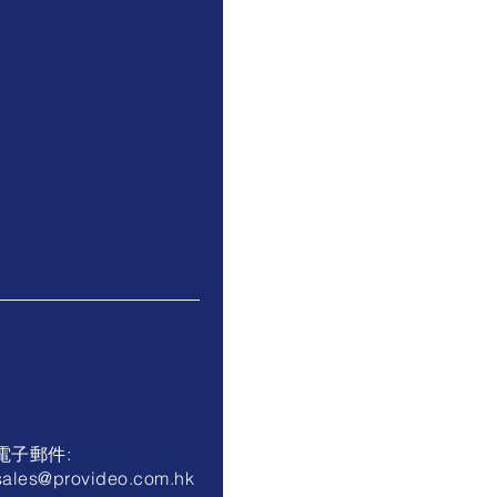
電子郵件:
sales@provideo.com.hk