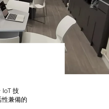
oT 技
活性兼備的