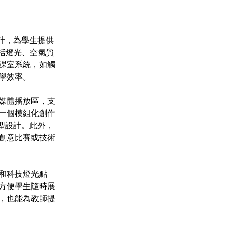
設計，為學生提供
包括燈光、空氣質
課室系統，如觸
學效率。
媒體播放區，支
一個模組化創作
型設計。此外，
創意比賽或技術
和科技燈光點
方便學生隨時展
，也能為教師提