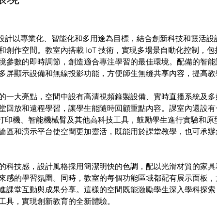
M 房設計以專業化、智能化和多用途為目標，結合創新科技和靈活
和創作空間。教室內搭載 IoT 技術，實現多場景自動化控制，
境參數的即時調節，創造適合專注學習的最佳環境。配備的智能
多屏顯示設備和無線投影功能，方便師生無縫共享內容，提高教
的一大亮點，空間中設有高清視頻錄製設備、實時直播系統及多
堂回放和遠程學習，讓學生能隨時回顧重點內容。課室內還設有
D 打印機、智能機械臂及其他高科技工具，鼓勵學生進行實驗和原
論區和演示平台使空間更加靈活，既能用於課堂教學，也可承辦
的科技感，設計風格採用簡潔明快的色調，配以光滑材質的家具
來感的學習氛圍。同時，教室的每個功能區域都配有展示面板，
進課堂互動與成果分享。這樣的空間既能激勵學生深入學科探索
工具，實現創新教育的全新體驗。